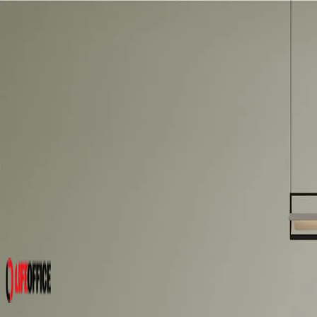
About
Products
Projects
Contact
Collection
Change Language
Catalogues